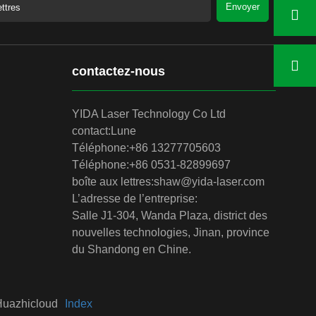
Envoyer
contactez-nous
YIDA Laser Technology Co Ltd
contact:
Lune
Téléphone:
+86 13277705603
Téléphone:
+86 0531-82899697
boîte aux lettres:
shaw@yida-laser.com
L’adresse de l’entreprise:
Salle J1-304, Wanda Plaza, district des
nouvelles technologies, Jinan, province
du Shandong en Chine.
Huazhicloud
Index