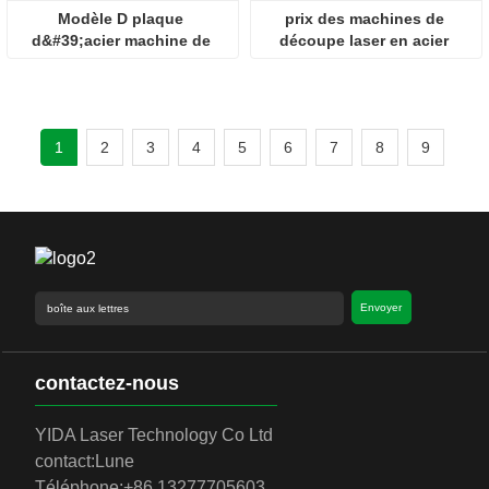
Modèle D plaque 
prix des machines de 
d&#39;acier machine de 
découpe laser en acier 
découpe laser tôle fer
haute puissance
1
2
3
4
5
6
7
8
9
Envoyer
contactez-nous
YIDA Laser Technology Co Ltd
contact:
Lune
Téléphone:
+86 13277705603