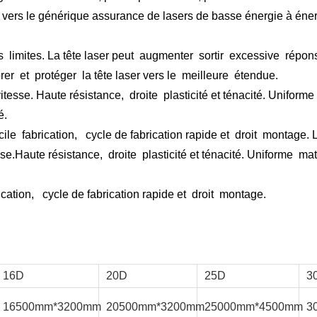
vers le
générique
assurance
de lasers de basse énergie à éne
s
limites. La tête laser peut
augmenter
sortir
excessive
répon
rer
et
protéger
la tête laser vers le
meilleure
étendue.
itesse. Haute résistance,
droite
plasticité et ténacité. Uniforme
é.
cile
fabrication,
cycle de fabrication
rapide
et
droit
montage. 
sse.Haute résistance,
droite
plasticité et ténacité. Uniforme
mat
ication,
cycle de fabrication
rapide
et
droit
montage.
16D
20D
25D
3
16500mm*3200mm
20500mm*3200mm
25000mm*4500mm
3