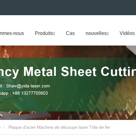
ommes-nous
Produits
Cas
nouvelles
Vidéos
e
Plaque d'acier Machine de découpe laser Tôle de fer