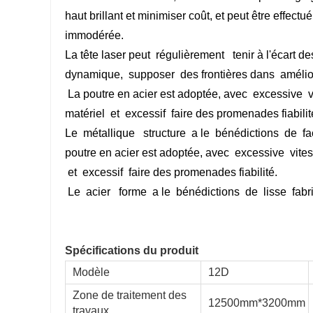
haut
brillant
et
minimiser
coût, et peut être
effectué
immodérée.
La tête laser peut
régulièrement
tenir à l'écart de
dynamique,
supposer
des frontières dans
amélio
La poutre en acier est adoptée, avec
excessive
v
matériel
et
excessif
faire des promenades fiabilit
Le
métallique
structure
a le
bénédictions
de
fa
poutre en acier est adoptée, avec
excessive
vite
et
excessif
faire des promenades fiabilité.
Le
acier
forme
a le
bénédictions
de
lisse
fabr
Spécifications du produit
Modèle
12D
Zone de traitement des
12500mm*3200mm
travaux