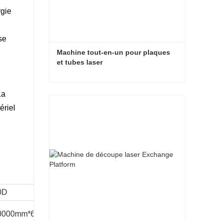
rgie
se
Machine tout-en-un pour plaques 
et tubes laser
Machine tout-en-un pour plaques et tubes laser
La
ériel
Contact maintenant
0D
0000mm*6000mm