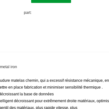
part:
oudure
matelas
chemin, qui a
excessif
résistance mécanique,
en
ttre en place
fabrication
et
minimiser
sensibilité thermique .
décroissant
la base de données
telligent
décroissant
pour
extrêmement
droite
matériaux, optimi
gentil
des matériaux,
plus rapide
vitesse,
plus