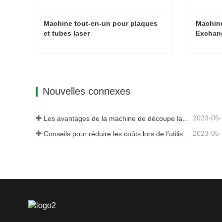
Machine tout-en-un pour plaques 
Machine
et tubes laser
Exchan
20D
16D
Machine tout-en-un pour plaques et tubes laser
Contact maintenant
Cont
20500mm*3200mm
16500m
Nouvelles connexes
50m/min
50m/min
2023-05
Les avantages de la machine de découpe laser intégrée à plaque et tube
2023-05
6KW ci-dessous : O2
6KW ci-d
Conseils pour réduire les coûts lors de l'utilisation de machines de découpe laser
6KW et plus：O2、N2、air
6KW et
0.8G
0.8G
28000KG
23000K