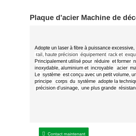
Plaque d'acier Machine de déc
Adopte un laser à fibre à puissance excessive
rail, haute précision
équipement
rack et
exqu
Principalement utilisé pour
réduire
et former
n
inoxydable, aluminium et
incroyable
acier
mat
Le
système
est conçu avec un petit volume, un é
principe
corps
du
système
adopte la techniq
précision d'usinage,
une plus grande
résistan
Contact maintenant