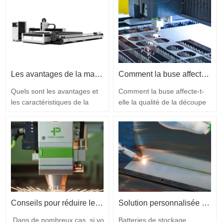
Les avantages de la machine de découpe laser intégrée à plaque et tube
Comment la buse affecte-t-elle la qualité de la découpe laser ?
Quels sont les avantages et
Comment la buse affecte-t-
les caractéristiques de la
elle la qualité de la découpe
machine de découpe laser
laser ? Dans le domaine de
intégrée pour plaques et
l'industrie de la découpe
tubes par rapport à la
laser, la machine de découpe
machine de découpe laser
laser à fibre est l'équipement
pour tubes ? Aujourd'hui, de
principal et le processus de
nombreux utilisateurs de
découpe est effectué en
machines de découpe laser
émettant des faisceaux laser.
ont besoin de couper des
Dans ce processus, la buse
plaques et des tubes en
est un composant…
Conseils pour réduire les coûts lors de l'utilisation de machines de découpe laser
Solution personnalisée pour le soudage au laser du module de batterie
production…
Dans de nombreux cas, si vous
Batteries de stockage