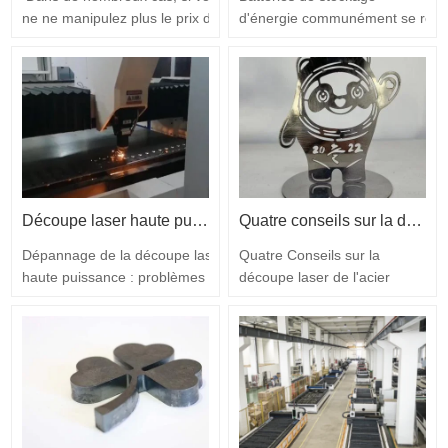
ne ne manipulez plus le prix du
d'énergie communément se réfé
laser découpe machine|| ||utiliser, il
à électricité accumulateurs, souve
va valeur plus, donc c'est
pour photovoltaïque énergie,
un vital motif pourquoi les
vent énergie technologie équipe
clients espèrent en avoir|
renouvelables Puissance stocka
|||techniques pour gérer son coût.
d'énergie. Dans dernier ans, po
Prenons un semblons ensemble.
passant par le but de atteindre ne
Comment manipuler le prix encouru
carbone, un …
dans le…
Découpe laser haute puissance : Problèmes courants Solutions efficaces
Quatre conseils sur la découpe laser en acier inoxydable à l'aide d'un laser à fibre 10000W +
Dépannage de la découpe laser
Quatre Conseils sur la
haute puissance : problèmes courants
découpe laser de l'acier
et solutions efficaces Avec
inoxydable à l'aide de Laser
inimitable bénédictions comparables à
à fibre 10000W+ Selon
l'épaisseur acier capacité de tôle,
Technavio,
presto coupe vitesse
le international marché du
et fonctionnalité|| ||pour réduire des
laser à fibre devrait se
plaques plus épaisses, le laser à fibre
développer à l'aide
haute puissance la découpe…
de 9,92 milliards de dollars