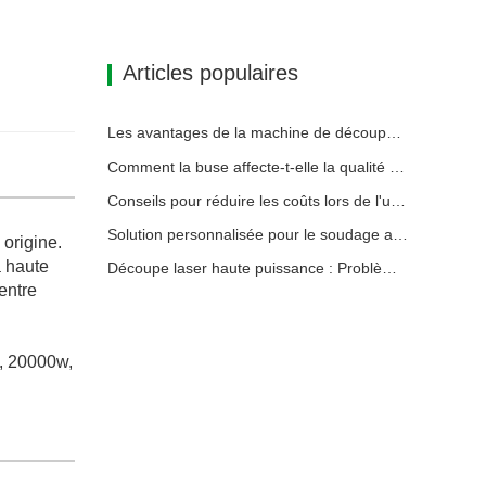
Articles populaires
Les avantages de la machine de découpe laser intégrée à plaque et tube
Comment la buse affecte-t-elle la qualité de la découpe laser ?
Conseils pour réduire les coûts lors de l'utilisation de machines de découpe laser
Solution personnalisée pour le soudage au laser du module de batterie
 origine.
à haute
Découpe laser haute puissance : Problèmes courants Solutions efficaces
centre
, 20000w,