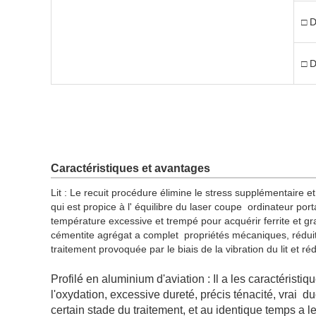
□ D
□ D
Caractéristiques et avantages
Lit : Le recuit procédure élimine le stress supplémentaire et
qui est propice à l' équilibre du laser coupe ordinateur por
température excessive et trempé pour acquérir ferrite et g
cémentite agrégat a complet propriétés mécaniques, réduit l
traitement provoquée par le biais de la vibration du lit et rédu
Profilé en aluminium d'aviation : Il a les caractéristi
l'oxydation, excessive dureté, précis ténacité, vrai du
certain stade du traitement, et au identique temps a le