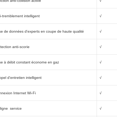
ction anti-collision active
√
2G
i-tremblement intelligent
√
e de données d'experts en coupe de haute qualité
√
kw
)
3550kg
(
1-4kw
)
w
)
4700kg
(
≥6kw
)
tection anti-scorie
√
260mm
e à débit constant économe en gaz
√
0,05 mm
pel d'entretien intelligent
√
0,02 mm
nexion Internet Wi-Fi
√
≤0.1mm
ligne service
√