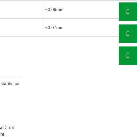
≤0.06mm
≤0.
≤0.07mm
≤0.
 stable, ce
se à un
nt.