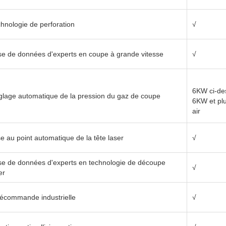
√
hnologie de perforation
√
√
e de données d'experts en coupe à grande vitesse
√
√
6KW ci-de
lage automatique de la pression du gaz de coupe
6KW et pl
√
air
√
e au point automatique de la tête laser
√
e de données d'experts en technologie de découpe
√
√
er
√
écommande industrielle
√
√