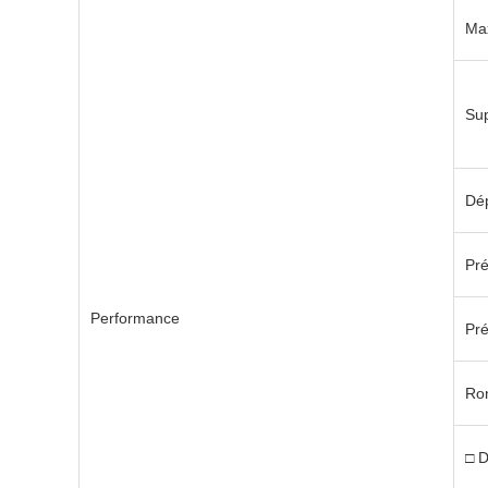
≤0.04mm
≤0.04mm
Max
≤0.06mm
≤0.06mm
Sup
≤0.07mm
≤0.07mm
Dép
Pré
Performance
Pré
Ro
□ D