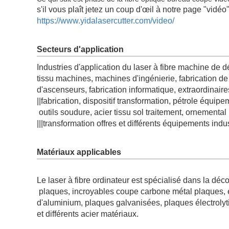
s'il vous plaît jetez un coup d'œil à notre page "vidéo"
https://www.yidalasercutter.com/video/
Secteurs d'application
Industries d'application du laser à fibre machine de 
tissu machines, machines d'ingénierie, fabrication de 
d'ascenseurs, fabrication informatique, extraordinai
||fabrication, dispositif transformation, pétrole équi
outils soudure, acier tissu sol traitement, ornemental p
|||transformation offres et différents équipements indu
8025G
6025G
Matériaux applicables
Le laser à fibre ordinateur est spécialisé dans la d
plaques, incroyables coupe carbone métal plaques, et
d'aluminium, plaques galvanisées, plaques électrolyti
8100mm*2500mm
6100mm*25
et différents acier matériaux.