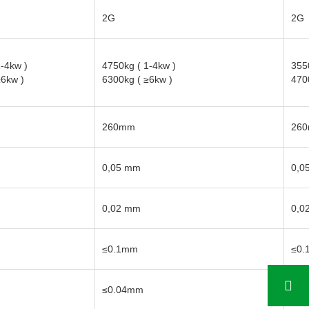
≤0.04mm
2G
2G
≤0.06mm
1-4kw
)
4750kg
(
1-4kw
)
355
≥6kw
)
6300kg
(
≥6kw
)
470
≤0.07mm
260mm
26
0,05 mm
0,0
0,02 mm
0,0
≤0.1mm
≤0.
≤0.04mm
≤0.