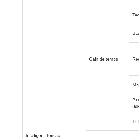
√
√
Tec
√
√
Bas
√
√
Gain de temps
Rég
√
√
√
√
Mis
Bas
√
√
las
√
√
Tél
Intelligent fonction
√
√