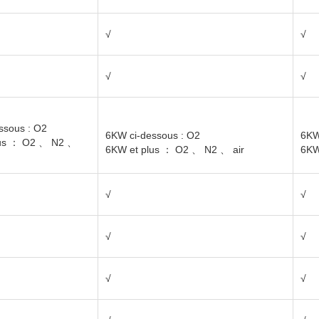
√
√
√
√
√
√
√
ssous
:
O2
6KW ci-dessous
:
O2
6KW
us
：
O2
、
N2
、
√
6KW et plus
：
O2
、
N2
、
air
6KW
√
√
√
√
√
√
√
√
√
√