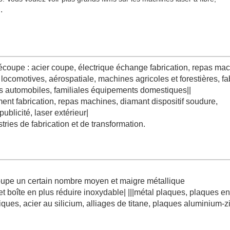
.
découpe : acier coupe, électrique échange fabrication, repas ma
locomotives, aérospatiale, machines agricoles et forestières, fa
res automobiles, familiales équipements domestiques||
pement fabrication, repas machines, diamant dispositif soudure,
ublicité, laser extérieur|
stries de fabrication et de transformation.
4020G
écoupe un certain nombre moyen et maigre métallique
 boîte en plus réduire inoxydable| |||métal plaques, plaques en
ques, acier au silicium, alliages de titane, plaques aluminium-z
00mm
4000mm*2000mm