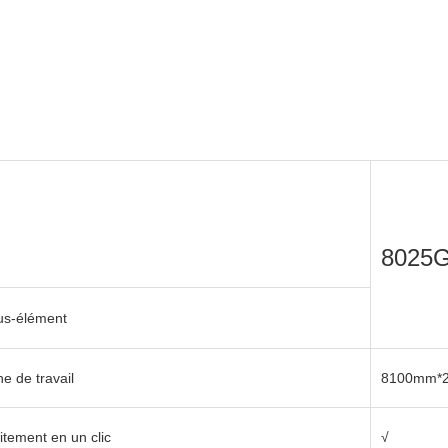
√
√
√
ous
:
O2
6KW ci-dessous
:
O2
：
O2
、
N2
、
air
6KW et plus
：
O2
、
N2
、
air
8025
√
us-élément
√
e de travail
8100mm*
√
itement en un clic
√