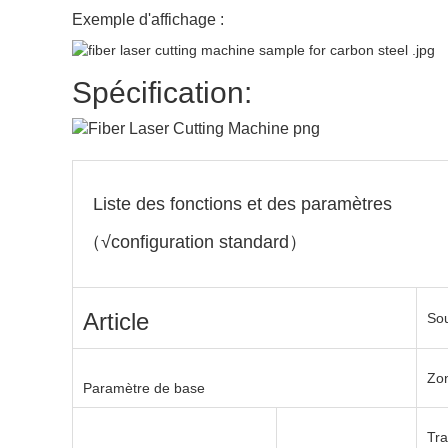
√
√
Exemple d'affichage :
√
√
Spécification:
√
√
Liste des fonctions et des paramètres
6KW ci-dessous
:
O2
6KW ci-dess
6KW et plus
：
O2
、
N2
、
air
6KW et plus
（√configuration standard）
√
√
Article
So
√
√
Zon
Paramètre de base
√
√
Tra