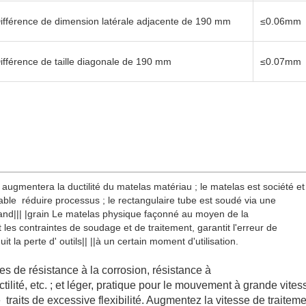
ifférence de dimension latérale adjacente de 190 mm
≤0.06mm
ifférence de taille diagonale de 190 mm
≤0.07mm
 augmentera la ductilité du matelas matériau ; le matelas est société et
table réduire processus ; le rectangulaire tube est soudé via une
rand||| |grain Le matelas physique façonné au moyen de la
es contraintes de soudage et de traitement, garantit l'erreur de
it la perte d' outils|| ||à un certain moment d'utilisation.
ques de résistance à la corrosion, résistance à
ctilité, etc. ; et léger, pratique pour le mouvement à grande vites
 traits de excessive flexibilité. Augmentez la vitesse de traiteme