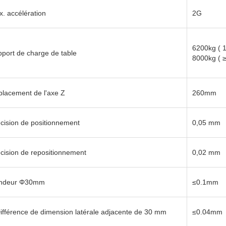
≤0.04mm
. accélération
2G
≤0.06mm
6200kg
(
port de charge de table
8000kg
(
≤0.07mm
lacement de l'axe Z
260mm
cision de positionnement
0,05 mm
cision de repositionnement
0,02 mm
ndeur Φ30mm
≤0.1mm
ifférence de dimension latérale adjacente de 30 mm
≤0.04mm