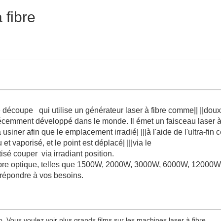
 fibre
 découpe qui utilise un générateur laser à fibre comme|| ||doux
e récemment développé dans le monde. Il émet un faisceau laser 
 usiner afin que le emplacement irradié| |||à l'aide de l'ultra-fin 
t vaporisé, et le point est déplacé| |||via le
é couper via irradiant position.
ibre optique, telles que 1500W, 2000W, 3000W, 6000W, 12000W
répondre à vos besoins.
. Vous voulez voir plus grands films sur les machines laser à fibre,