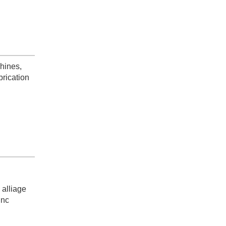
chines,
brication
3015G
 alliage
inc
3050mm*1530mm