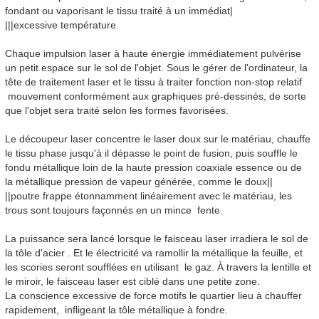
fondant ou vaporisant le tissu traité à un immédiat|
|||excessive température.
Chaque impulsion laser à haute énergie immédiatement pulvérise
un petit espace sur le sol de l'objet. Sous le gérer de l'ordinateur, la
tête de traitement laser et le tissu à traiter fonction non-stop relatif
mouvement conformément aux graphiques pré-dessinés, de sorte
que l'objet sera traité selon les formes favorisées.
Le découpeur laser concentre le laser doux sur le matériau, chauffe
le tissu phase jusqu'à il dépasse le point de fusion, puis souffle le
fondu métallique loin de la haute pression coaxiale essence ou de
la métallique pression de vapeur générée, comme le doux||
||poutre frappe étonnamment linéairement avec le matériau, les
trous sont toujours façonnés en un mince fente.
La puissance sera lancé lorsque le faisceau laser irradiera le sol de
la tôle d'acier . Et le électricité va ramollir la métallique la feuille, et
les scories seront soufflées en utilisant le gaz. À travers la lentille et
le miroir, le faisceau laser est ciblé dans une petite zone.
La conscience excessive de force motifs le quartier lieu à chauffer
rapidement, infligeant la tôle métallique à fondre.