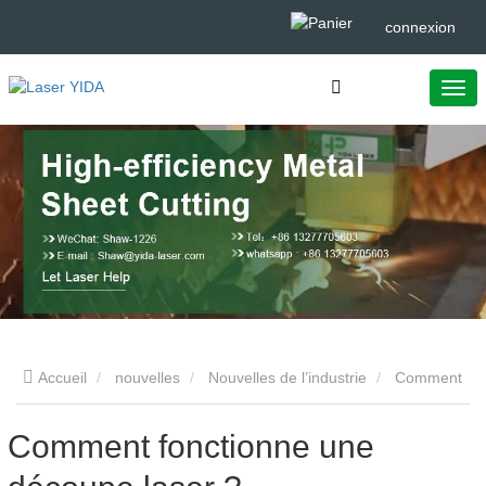
connexion
Accueil
nouvelles
Nouvelles de l’industrie
Comment
fonctionne une découpe laser ?
Comment fonctionne une