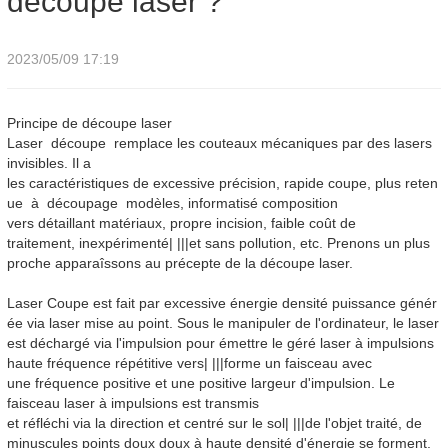
découpe laser ?
2023/05/09 17:19
Principe de découpe laser
Laser
découpe
remplace les couteaux mécaniques par des lasers
invisibles. Il a
les caractéristiques de excessive précision, rapide coupe, plus reten
ue à
découpage
modèles, informatisé composition
vers détaillant matériaux, propre incision, faible coût de
traitement, inexpérimenté| |||et sans pollution, etc. Prenons un plus
proche apparaîssons au précepte de la découpe laser.
Laser
Coupe
est fait par excessive énergie densité puissance génér
ée via laser mise au point. Sous le manipuler de l'ordinateur, le laser
est déchargé via l'impulsion pour émettre le géré laser à impulsions
haute fréquence répétitive vers| |||forme un faisceau avec
une fréquence positive et une positive largeur d'impulsion. Le
faisceau laser à impulsions est transmis
et réfléchi via la direction et centré sur le sol| |||de l'objet traité, de
minuscules points doux doux à haute densité d'énergie se forment,