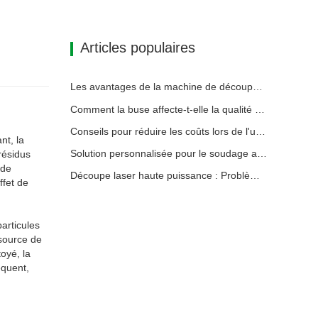
Articles populaires
Les avantages de la machine de découpe laser intégrée à plaque et tube
Comment la buse affecte-t-elle la qualité de la découpe laser ?
Conseils pour réduire les coûts lors de l'utilisation de machines de découpe laser
nt, la
Solution personnalisée pour le soudage au laser du module de batterie
résidus
 de
Découpe laser haute puissance : Problèmes courants Solutions efficaces
ffet de
articules
 source de
oyé, la
équent,