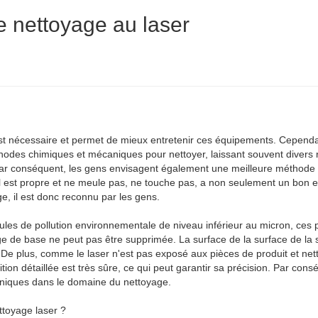
e nettoyage au laser
st nécessaire et permet de mieux entretenir ces équipements. Cependa
éthodes chimiques et mécaniques pour nettoyer, laissant souvent divers 
ar conséquent, les gens envisagent également une meilleure méthode
l est propre et ne meule pas, ne touche pas, a non seulement un bon e
, il est donc reconnu par les gens.
cules de pollution environnementale de niveau inférieur au micron, ces p
ge de base ne peut pas être supprimée. La surface de la surface de la
De plus, comme le laser n'est pas exposé aux pièces de produit et nett
ion détaillée est très sûre, ce qui peut garantir sa précision. Par cons
 uniques dans le domaine du nettoyage.
ttoyage laser ?