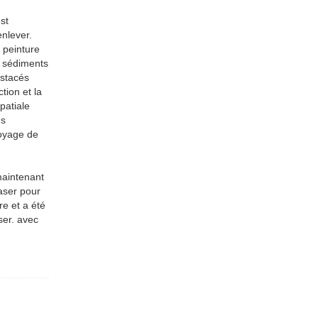
st
nlever.
 peinture
es sédiments
ustacés
tion et la
patiale
es
toyage de
maintenant
laser pour
re et a été
ser. avec