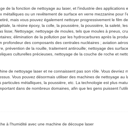
 de la fonction de nettoyage au laser, et l'industrie des applications e
ux métalliques ou un revêtement de surface en verre mezzanine pour l'e
 retiré, mais vous pouvez également nettoyer progressivement le film de
étale, la résine époxy, la colle, la poussière, la poussière, la saleté, l
 pas lisse; Nettoyage; nettoyage de moules, tels que moules à pneus, cr
ires; élimination de la pollution par les hydrocarbures après la produc
n profondeur des composants des centrales nucléaires ; aviation aéros
 prévention de la rouille, traitement antirouille; nettoyage des surfac
reliques culturelles précieuses, nettoyage de la couche de roche et net
ine de nettoyage laser et ne connaissent pas son rôle. Vous devriez 
ci-dessus. Vous pouvez désormais utiliser des machines de nettoyage au 
s particules métalliques, la poussière, etc. La technologie est plus matu
 important dans de nombreux domaines, afin que les gens puissent l'utili
nche à l'humidité avec une machine de découpe laser