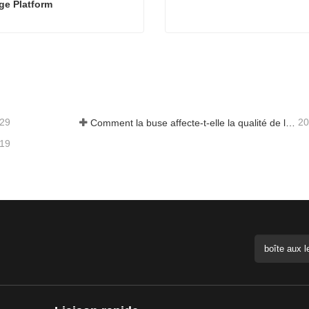
ge Platform
Machine de découpe laser Exchange Platform
Machine de découpe laser
t maintenant
Contact maintenant
-29
20
Comment la buse affecte-t-elle la qualité de la découpe laser ?
-19