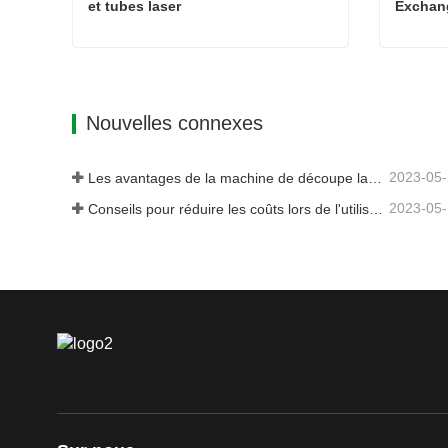
et tubes laser
Exchan
Machine tout-en-un pour plaques et tubes laser
Contact maintenant
Contac
Nouvelles connexes
2023-05
Les avantages de la machine de découpe laser intégrée à plaque et tube
2023-05
Conseils pour réduire les coûts lors de l'utilisation de machines de découpe laser