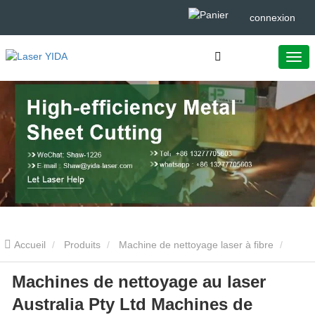
connexion
Accueil
Produits
Machine de nettoyage laser à fibre
Machines de nettoyage au laser
Machines de nettoyage au laser Australia Pty Ltd Machines de
Australia Pty Ltd Machines de
nettoyage au laser Pierre