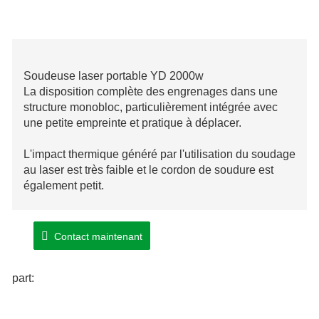
Soudeuse laser portable YD 2000w
La disposition complète des engrenages dans une
structure monobloc, particulièrement intégrée avec
une petite empreinte et pratique à déplacer.
L'impact thermique généré par l'utilisation du soudage
au laser est très faible et le cordon de soudure est
également petit.
Les soudures au laser exceptionnelles sont solides,
une précision excessive et un système de réaffûtage
Contact maintenant
ou secondaire peuvent généralement être éliminés.
part: