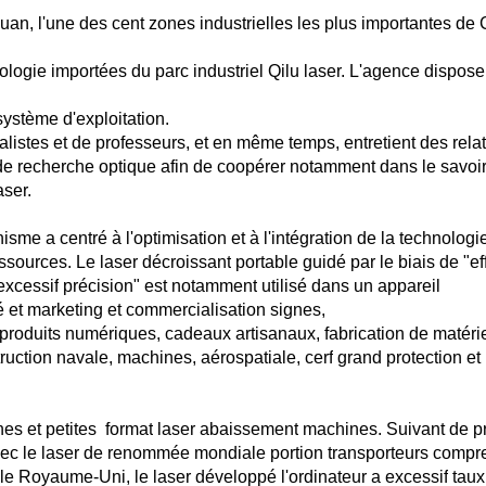
huan, l'une des cent zones industrielles les plus importantes de 
hnologie importées du parc industriel Qilu laser. L'agence dispos
.
système d'exploitation.
alistes et de professeurs, et en même temps, entretient des rela
s de recherche optique afin de coopérer notamment dans le savoir
aser.
nisme
a
centré
à l'optimisation et à l'intégration de la technologi
ssources. Le laser
décroissant
portable
guidé
par le biais de
"ef
excessif
précision" est
notamment
utilisé dans un appareil
é et marketing
et
commercialisation
signes,
produits numériques, cadeaux artisanaux, fabrication de matérie
truction navale, machines, aérospatiale,
cerf
grand
protection
et 
nes et petites
format
laser
abaissement
machines. Suivant de pr
vec le laser de renommée mondiale
portion
transporteurs compr
et le Royaume-Uni, le laser développé
l'ordinateur
a
excessif
taux