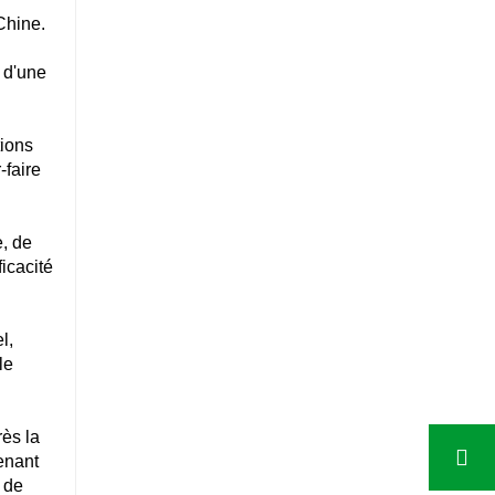
Chine.
e d'une
tions
-faire
e, de
ficacité
l,
le
ès la
enant
 de