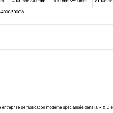
mm
4000mm*2000mm
6100mm*2500mm
8100mm*
0/4000/6000W
entreprise de fabrication moderne spécialisée dans la R & D et