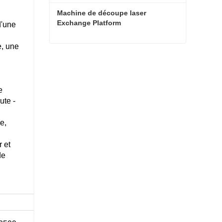
Machine de découpe laser 
Exchange Platform
d'une
e, une
Machine de découpe laser Exchange Platform
Contact maintenant
e
ute -
e,
r et
de