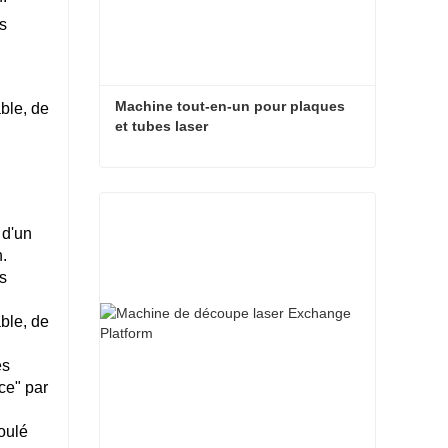
s
Machine tout-en-un pour plaques 
able, de
et tubes laser
Machine tout-en-un pour plaques et tubes laser
Contact maintenant
 d'un
n.
s
able, de
es
ce" par
oulé