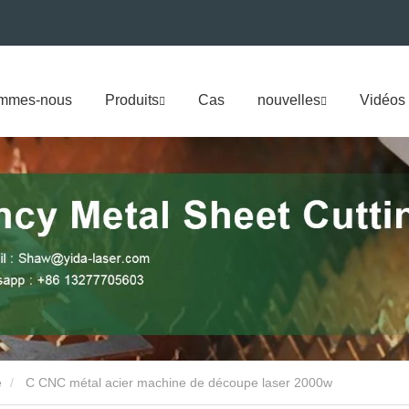
ommes-nous
Produits
Cas
nouvelles
Vidéos
e
C CNC métal acier machine de découpe laser 2000w