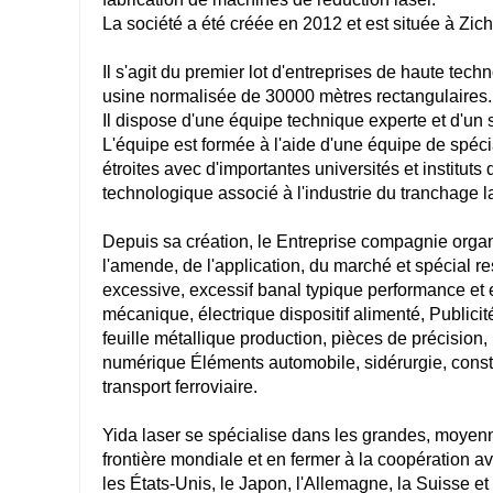
La société a été créée en 2012 et est située à Zic
Il s'agit du premier lot d'entreprises de haute tec
usine normalisée de 30000 mètres rectangulaires
Il dispose d'une équipe technique experte et d'un 
L'équipe est formée à l'aide d'une équipe de spéci
étroites avec d'importantes universités et institut
technologique associé à l'industrie du tranchage l
Depuis sa création, le
Entreprise
compagnie
orga
l'amende, de l'application, du marché et
spécial
re
excessive,
excessif
banal
typique
performance
et
mécanique,
électrique
dispositif alimenté,
Publicit
feuille
métallique
production, pièces de précision, 
numérique
Éléments
automobile, sidérurgie, cons
transport ferroviaire.
Yida laser se spécialise dans les grandes, moyen
frontière mondiale et en
fermer
à la coopération a
les États-Unis, le Japon, l'Allemagne, la Suisse 