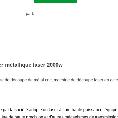
part:
r métallique laser 2000w
e de découpe de métal cnc, machine de découpe laser en acie
 par la société adopte un laser à fibre haute puissance, équipé
illère de haute précision et d'autres mécanismes de transmissio