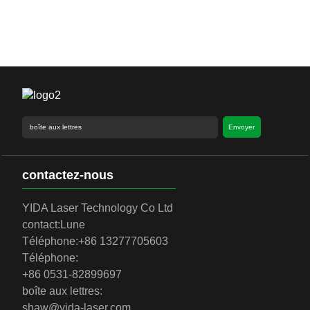
Envoyer
contactez-nous
YIDA Laser Technology Co Ltd
contact:
Lune
Téléphone:
+86 13277705603
Téléphone:
+86 0531-82899697
boîte aux lettres:
shaw@yida-laser.com