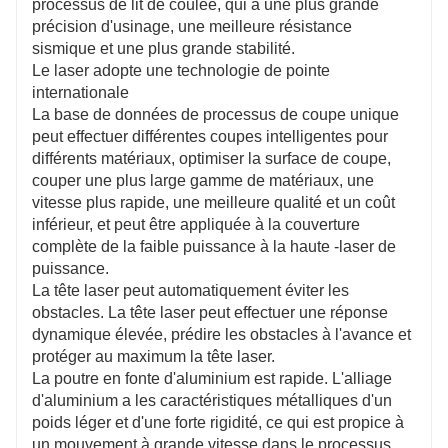
processus de lit de coulée, qui a une plus grande
précision d'usinage, une meilleure résistance
sismique et une plus grande stabilité.
Le laser adopte une technologie de pointe
internationale
La base de données de processus de coupe unique
4020C
3015
peut effectuer différentes coupes intelligentes pour
différents matériaux, optimiser la surface de coupe,
couper une plus large gamme de matériaux, une
vitesse plus rapide, une meilleure qualité et un coût
m*2000mm
4000mm*2000mm
3050
inférieur, et peut être appliquée à la couverture
complète de la faible puissance à la haute -laser de
in
110 m/min
110 m
puissance.
La tête laser peut automatiquement éviter les
obstacles. La tête laser peut effectuer une réponse
dessous : O2
6KW ci-dessous : O2
6KW c
dynamique élevée, prédire les obstacles à l'avance et
protéger au maximum la tête laser.
La poutre en fonte d'aluminium est rapide. L'alliage
 plus：O2、N2、air
6KW et plus：O2、N2、air
6KW 
d'aluminium a les caractéristiques métalliques d'un
poids léger et d'une forte rigidité, ce qui est propice à
1G
1G
un mouvement à grande vitesse dans le processus