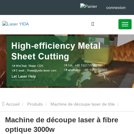
connexion
Accueil
Produits
Machine de découpe laser de tôle
Machine de découpe laser à fibre
Machine de découpe laser à fibre optique 3000w
optique 3000w