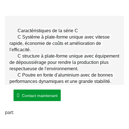
Caractéristiques de la série C
C Système à plate-forme unique avec vitesse 
rapide, économie de coûts et amélioration de 
l'efficacité.
C structure à plate-forme unique avec équipement 
de dépoussiérage pour rendre la production plus 
respectueuse de l'environnement.
C Poutre en fonte d'aluminium avec de bonnes 
performances dynamiques et une grande stabilité.
C Souder le corps du lit avec une plus grande 
précision et une bonne stabilité. (coulée en option)
Contact maintenant
part: