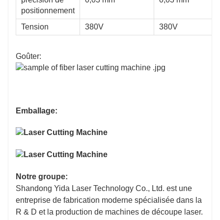
positionnement
é en Taïwan
Fabriqué en Taïwan
Fabri
Tension
380V
380V
é en Taïwan
Fabriqué en Taïwan
Fabri
Goûter:
×
×
●
●
Emballage:
2000S
FSCUT2000S
FSCU
Notre groupe:
Shandong Yida Laser Technology Co., Ltd. est une
entreprise de fabrication moderne spécialisée dans la
R & D et la production de machines de découpe laser.