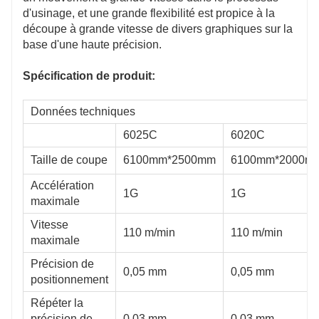
d'usinage, et une grande flexibilité est propice à la
(1-4kw)
3550kg (1-4kw)
1600k
découpe à grande vitesse de divers graphiques sur la
base d'une haute précision.
(≥6kw)
4700kg (≥6kw)
2500k
Spécification de produit:
g
≈6000kg
≈500
Données techniques
BLT/Ray/Ospri
Outils BLT/Ray/Ospri
Outil
6025C
6020C
Taille de coupe
6100mm*2500mm
6100mm*2000m
G
MAX/IPG
MAX/
Accélération
é
Lit soudé
Lit s
1G
1G
maximale
e en fonte d'aluminium
Portique en fonte d'aluminium
Porti
Vitesse
110 m/min
110 m/min
maximale
Précision de
0,05 mm
0,05 mm
positionnement
uji/France Schneider
Japon Fuji/France Schneider
Japon
Répéter la
précision de
0,03 mm
0,03 mm