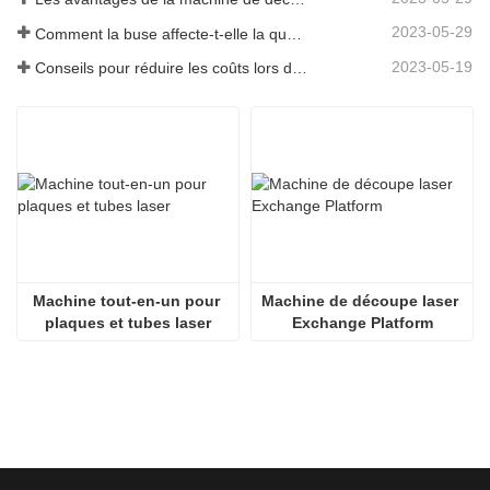
2023-05-29
Comment la buse affecte-t-elle la qualité de la découpe laser ?
2023-05-19
Conseils pour réduire les coûts lors de l'utilisation de machines de découpe laser
4KW et moins：Japon SMC
4KW et
ICS
6KW et plus：Allemagne AVENTICS
6KW et 
Machine tout-en-un pour 
Machine de découpe laser 
plaques et tubes laser
Exchange Platform