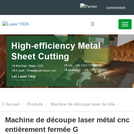
connexion
Accueil
Produits
Machine de découpe laser de tôle
Machine de découpe laser métal cnc
Machine de découpe laser métal cnc entièrement fermée G
entièrement fermée G