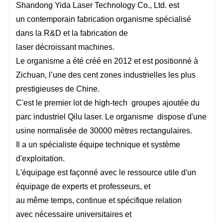
Shandong Yida Laser Technology Co., Ltd. est
un
contemporain
fabrication
organisme
spécialisé
dans la R&D et la fabrication de
laser
décroissant
machines.
Le
organisme
a été créé en 2012 et est
positionné
à
Zichuan, l’une des cent zones industrielles les plus
prestigieuses de Chine.
C'est le premier lot de high-tech
groupes
ajoutée
du
parc industriel Qilu laser. Le
organisme
dispose d'une
usine normalisée de 30000 mètres rectangulaires.
Il a un
spécialiste
équipe technique et système
d'exploitation.
L'équipage est
façonné
avec le
ressource utile
d'un
équipage de
experts
et professeurs, et
6025H
4020H
au
même
temps,
continue
et
spécifique
relation
avec
nécessaire
universitaires et