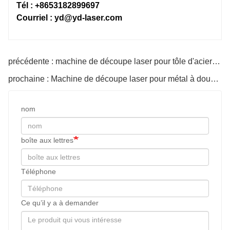
12 KW et moins : outils BLT/Ray
12 KW et
Tél : +8653182899697
Courriel : yd@yd-laser.com
ec/BLT
13KW et plus : Allemagne Precitec/BLT
14KW et
précédente : machine de découpe laser pour tôle d'acier au carbone
prochaine : Machine de découpe laser pour métal à double table d'échange
MAX/IPG/Raycus/GW
MAX/IPG
Lit soudé
Lit soud
nom
Portique en fonte d'aluminium
Portique
boîte aux lettres
Téléphone
Japon Fuji/France Schneider
Japon Fu
Ce qu’il y a à demander
Fabriqué à Taïwan HiWin
Fabriqué