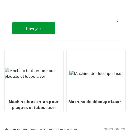
Fabriqué à Taïwan YYC
Fabriqu
Envoyer
●
●
●
●
FSCUT2000S
FSCUT2
8kw：FSCUT8000
8kw：FS
Machine tout-en-un pour 
Machine de découpe laser
CS
Japon SMC/Allemagne AVENTICS
Japon S
plaques et tubes laser
Japon SMC
Japon 
2023-05-29
Les avantages de la machine de découpe laser intégrée à plaque et tube