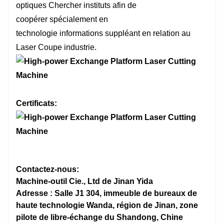
optiques
Chercher
instituts afin de
6100mm*2500mm
4000mm
coopérer
spécialement
en
technologie
informations
suppléant
en relation
au
110 m/min
110 m/m
Laser
Coupe
industrie.
6KW ci-dessous:O2
6KW ci-
6KW et plus：O2、N2、air
6KW et
Certificats:
1.2G
1.2G
4050kg (1-4kw)
3050kg (
Contactez-nous:
5300kg (≥6kw)
4200kg 
Machine-outil Cie., Ltd de Jinan Yida
Adresse : Salle J1 304, immeuble de bureaux de
≈15000kg
≈10000k
haute technologie Wanda, région de Jinan, zone
pilote de libre-échange du Shandong, Chine