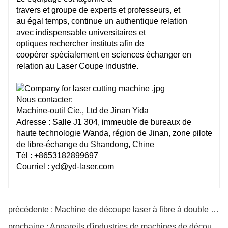
travers
et
groupe
de
experts
et professeurs, et
au
égal
temps, continue un
authentique
relation
avec
indispensable
universitaires et
optiques
rechercher
instituts afin de
coopérer
spécialement
en sciences
échanger
en
relation
au Laser
Coupe
industrie.
Nous contacter:
Machine-outil Cie., Ltd de Jinan Yida
Adresse : Salle J1 304, immeuble de bureaux de
haute technologie Wanda, région de Jinan, zone pilote
de libre-échange du Shandong, Chine
Tél : +8653182899697
Courriel : yd@yd-laser.com
précédente : Machine de découpe laser à fibre à double table d'échange H
prochaine : Appareils d'industries de machines de découpe laser CNC en métal modèle H