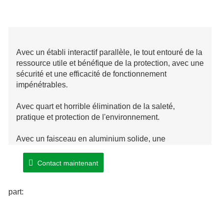
Avec un établi interactif parallèle, le tout entouré de la
ressource utile et bénéfique de la protection, avec une
sécurité et une efficacité de fonctionnement
impénétrables.
Avec quart et horrible élimination de la saleté,
pratique et protection de l'environnement.
Avec un faisceau en aluminium solide, une
dynamique de haute qualité se produisant
régulièrement, des performances globales ordinaires
Contact maintenant
et une stabilité immodérée.
part:
Avec le corps du matelas de soudage, une plus
grande précision et une stabilité pertinente.