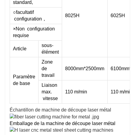
standard,
○facultatif
8025H
6025H
configuration，
×Non configuration
requise
sous-
Article
élément
Zone
de
8000mm*2500mm
6100mm*2
travail
Paramètre
de base
Liaison
max.
110 m/min
110 m/min
vitesse
Échantillon de machine de découpe laser métal
Emballage de la machine de découpe laser métal