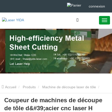
connexion
Accueil
Produits
Machine de découpe laser de tôle
Coupeur de machines de découpe
Coupeur de machines de découpe de tôle d'acier cnc laser H
de tôle d&#39;acier cnc laser H