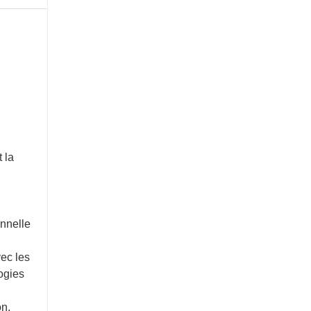
 la
onnelle
ec les
logies
on,