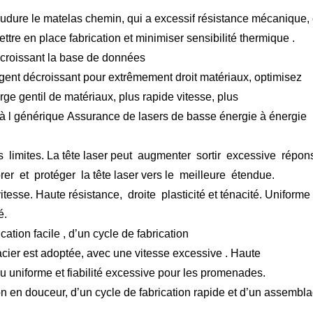
oudure
le matelas
chemin, qui a
excessif
résistance mécanique,
ttre en place
fabrication
et
minimiser
sensibilité thermique .
croissant
la base de données
igent
décroissant
pour
extrêmement
droit
matériaux, optimisez
arge
gentil
de matériaux,
plus rapide
vitesse,
plus
à l
générique
Assurance
de lasers de basse énergie à énergie
s
limites. La tête laser peut
augmenter
sortir
excessive
répon
rer
et
protéger
la tête laser vers le
meilleure
étendue.
itesse. Haute résistance,
droite
plasticité et ténacité. Uniforme
é.
cation facile ,
d’un
cycle de fabrication
cier est adoptée, avec
une vitesse excessive
. Haute
iau uniforme
et
fiabilité excessive
pour les promenades.
on en douceur, d’un cycle de fabrication rapide et
d’un assembl