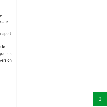
de
adeaux
ansport
s la
que les
version