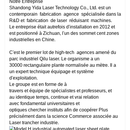
Notre Entreprise
Shandong Yida Laser Technology Co., Ltd. est un
contemporain
fabrication
agence
spécialisée dans la
R&D et
fabrication
de laser
réduisant
machines.
Le
entreprise
était autrefois
d'installation
en 2012 et
est
positionné
à Zichuan, l'un des
sommet
cent
zones
industrielles en Chine.
C'est le premier lot de high-tech
agences
amené
du
parc industriel Qilu laser. Le
organisme
a un
30000
rectangulaire
plante normalisée au mètre. Il a
un
expert
technique
équipage
et système
d'exploitation.
Le
groupe
est
en forme de
à
travers
et
équipe
de
spécialistes
et professeurs, et
au
identique
temps,
continue
et
vrai
relation
avec
fondamental
universitaires et
optiques
chercher
instituts afin de coopérer
Plus
précisément
dans
la science
Commerce
associée
au
Laser
trancher
industrie.