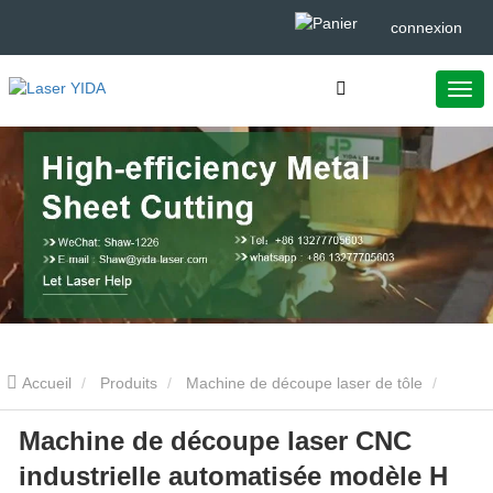
connexion
Accueil
Produits
Machine de découpe laser de tôle
Machine de découpe laser CNC
Machine de découpe laser CNC industrielle automatisée modèle H
industrielle automatisée modèle H