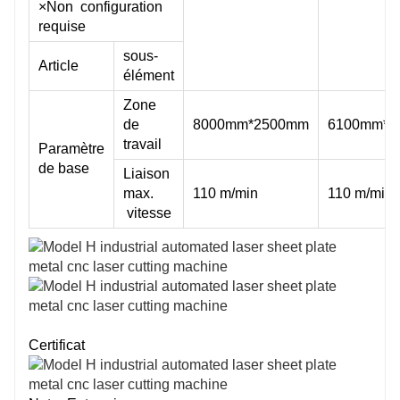
×Non configuration
requise
sous-
Article
élément
Zone
de
8000mm*2500mm
6100mm*2
travail
Paramètre
de base
Liaison
max.
110 m/min
110 m/min
vitesse
Certificat