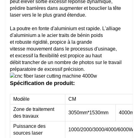
peut
élever
sortie
excessif
réponse dynamique,
prédire
barrières
dans
augmenter
et
bouclier
la tête
Plaque de type mortaise et tenon soudée lit segmenté
laser vers le
le plus grand
étendue.
Mandrin pneumatique
La poutre en fonte d'aluminium est rapide. L'alliage
d'aluminium a le
acier
traits
de
bénin
poids
et
robuste
rigidité, propice à la grande
m
La longueur maximale du tube C-M3/6 est de 3 m ou 6 m
vitesse
mouvement
dans le processus d'usinage,
et
excessif
la flexibilité est propice au haut
débit
trancher
de
un nombre de
photos
sur le
travail
préparatoire
de
excessif
précision.
Japon Fuji/France Schneider
Spécification de produit:
Fabriqué en Taïwan
Modèle
CM
Zone de traitement
3050mm*1530mm
4000mm
Fabriqué en Taïwan
des travaux
Puissance des
FSCUT
1000/2000/3000/4000/6000W
sources laser