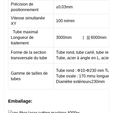
Précision de
±0.03mm
Japon SMC/Allemagne AVENTICS
positionnement
Vitesse simultanée
100 m/min
XY
Japon SMC
Tube maximal
Longueur de
3000mm | ||| 6000mm |
traitement
Japon SMC
Forme de la section
Tube rond, tube carré, tube rect
●
transversale du tube
Tube, acier à angle en L, acier à
Tube rond : Φ10-Φ230 mm Tube
Fichier G, DXF, DWG, PLT, ENG
Gamme de tailles de
Tube ovale : 170 mm≥ longueur 
Fichier G, DXF, DWG, PLT, ENG
tubes
Diamètre extérieur≤230mm
IGS
Emballage: