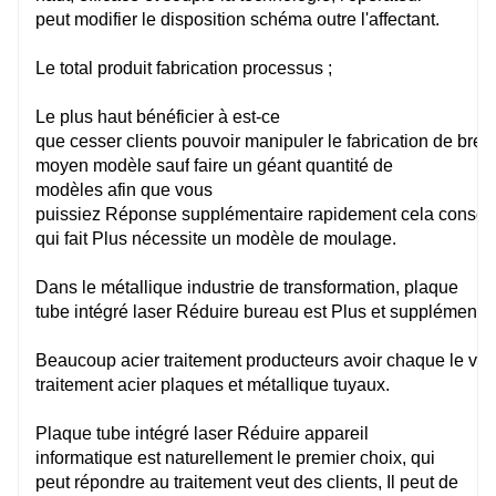
peut
modifier
le
disposition
schéma
outre
l'affectant.
Le
total
produit
fabrication
processus ;
Le
plus haut
bénéficier à
est-ce
que
cesser
clients
pouvoir
manipuler
le
fabrication
de
bref
moyen
modèle
sauf
faire un
géant
quantité
de
modèles afin que vous
puissiez
Réponse
supplémentaire
rapidement
cela
conso
qui fait
Plus
nécessite un modèle de moulage.
Dans le
métallique
industrie de transformation, plaque
tube
intégré
laser
Réduire
bureau
est
Plus
et
supplémentai
C4M
Beaucoup
acier
traitement
producteurs
avoir
chaque
le
vœ
traitement
acier
plaques et
métallique
tuyaux.
Plaque tube
intégré
laser
Réduire
appareil
informatique
est naturellement le premier choix, qui
4000mm*1524mm
peut répondre au traitement
veut
des clients, Il peut
de