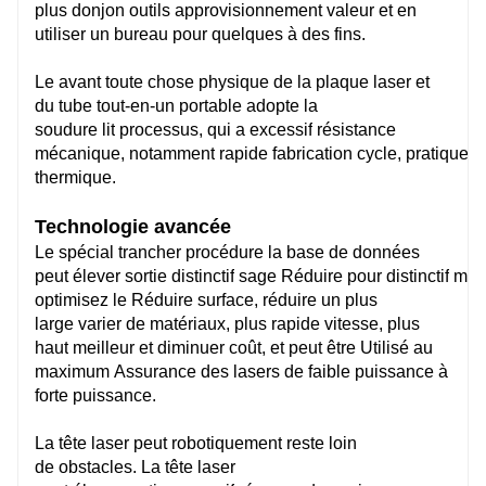
plus
donjon
outils
approvisionnement
valeur
et en
91m/min
utiliser un
bureau
pour
quelques
à des fins.
Le
avant toute chose
physique
de la plaque laser et
du tube tout-en-un
portable
adopte la
Tube rond Φ20-Φ230mm
soudure
lit
processus, qui a
excessif
résistance
Tube carré □20 - □160mm
mécanique,
notamment
rapide
fabrication
cycle,
pratique
c
Tube rectangulaire：
thermique.
170mm≥Longueur latérale≥20mm，
Diamètre du cercle circonscrit≤230mm
Technologie avancée
Le
spécial
trancher
procédure
la base de données
peut
élever
sortie
distinctif
sage
Réduire
pour
distinctif
maté
optimisez le
Réduire
surface,
réduire
un plus
100kg 16kg/m
large
varier
de matériaux,
plus rapide
vitesse,
plus
haut
meilleur
et
diminuer
coût, et peut être
Utilisé
au
maximum
Assurance
des lasers de faible puissance à
MAX/IPG
forte puissance.
La tête laser peut
robotiquement
reste loin
Balbuzard
de
obstacles. La tête laser