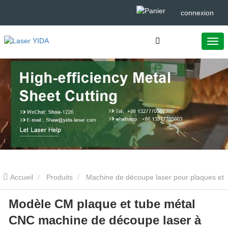
connexion
Accueil
Produits
Machine de découpe laser pour plaques et
Modèle CM plaque et tube métal
tubes
Modèle CM plaque et tube métal CNC machine de
CNC machine de découpe laser à
découpe laser à fibre 4000w