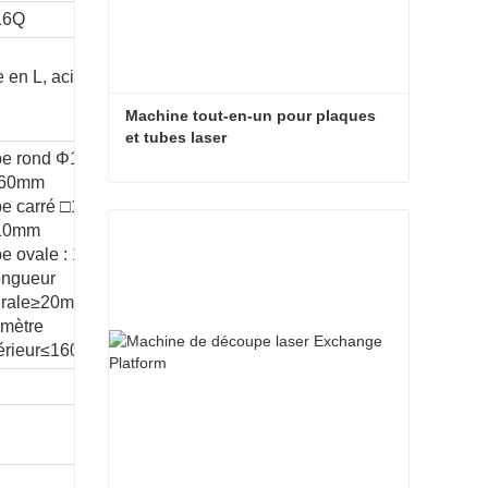
16Q
 en L, acier à
Machine tout-en-un pour plaques 
et tubes laser
e rond Φ10-
60mm
Machine tout-en-un pour plaques et tubes laser
e carré □10-
10mm
Contact maintenant
e ovale : 110mm≥
ngueur
érale≥20mm
mètre
érieur≤160 mm