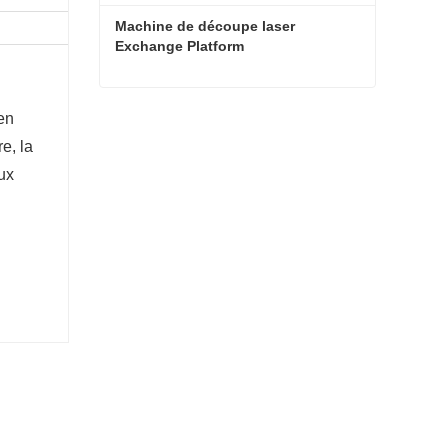
Machine de découpe laser 
Exchange Platform
Machine de découpe laser Exchange Platform
 en
e, la
Contact maintenant
eux