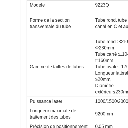
Modèle
9223Q
Forme de la section
Tube rond, tube 
transversale du tube
canal en C et au
Tube rond : Φ10
Φ230mm
Tube carré :□10
□160mm
Gamme de tailles de tubes
Tube ovale : 1
Longueur latéra
≥20mm,
Diamètre
extérieur≤230
Puissance laser
1000/1500/200
Longueur maximale de
9200mm
traitement des tubes
6516Q
Précision de positionnement
0,05 mm