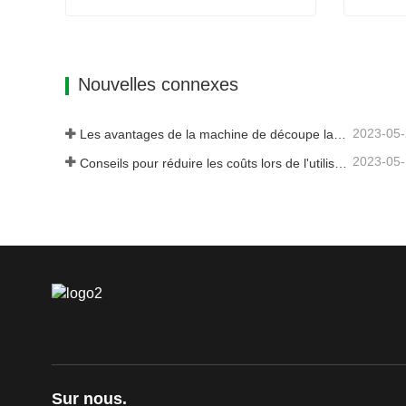
Machine tout-en-un pour plaques et tubes laser
Contact maintenant
Cont
Nouvelles connexes
2023-05
Les avantages de la machine de découpe laser intégrée à plaque et tube
2023-05
Conseils pour réduire les coûts lors de l'utilisation de machines de découpe laser
Sur nous.