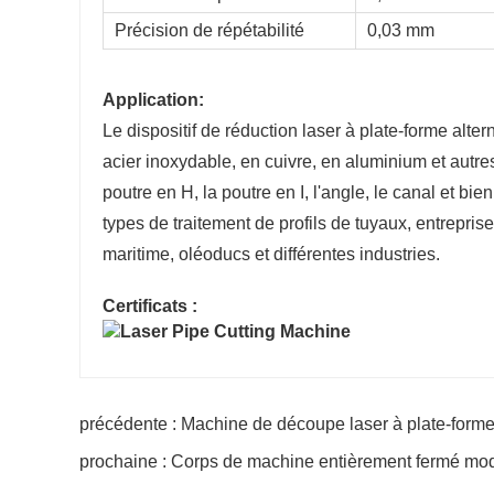
Précision de répétabilité
0,03 mm
n L, acier à canal en C et autres types de tuyaux
Application:
Le dispositif de réduction laser à plate-forme alter
0-Φ230mm
Tube rond Φ10-Φ160mm
0-□160mm
Tube carré □10-□110mm
acier inoxydable, en cuivre, en aluminium et autres, 
70mm≥
Tube ovale : 110mm≥
poutre en H, la poutre en I, l'angle, le canal et bi
ale≥20mm
Longueur latérale≥20mm
types de traitement de profils de tuyaux, entrepris
rieur≤230mm
Diamètre extérieur≤160 mm
maritime, oléoducs et différentes industries.
Certificats :
précédente : Machine de découpe laser à plate-form
prochaine : Corps de machine entièrement fermé mo