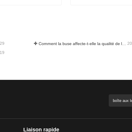
Machine de découpe laser Exchange Platform
Machine de découpe laser
act maintenant
Contact maintenant
-29
20
Comment la buse affecte-t-elle la qualité de la découpe laser ?
-19
Liaison rapide